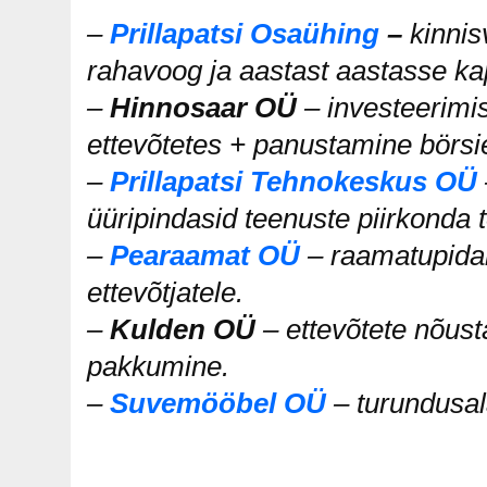
–
Prillapatsi Osaühing
–
kinnis
rahavoog ja aastast aastasse kap
–
Hinnosaar OÜ
– investeerimis
ettevõtetes + panustamine börsi
–
Prillapatsi Tehnokeskus OÜ
üüripindasid teenuste piirkonda 
–
Pearaamat OÜ
– raamatupida
ettevõtjatele.
–
Kulden OÜ
– ettevõtete nõust
pakkumine.
–
Suvemööbel OÜ
– turundusa