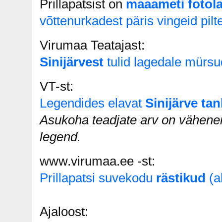
Prillapatsist on
maaameti fotol
võttenurkadest päris vingeid pilt
Virumaa Teatajast:
Sinijärvest
tulid lagedale mürsu
VT-st:
Legendides elavat
Sinijärve tan
Asukoha teadjate arv on vähene
legend.
www.virumaa.ee -st:
Prillapatsi suvekodu
rästikud
(a
Ajaloost: