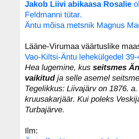
Jakob Liivi abikaasa Rosalie
ol
Feldmanni tütar.
Äntu mõisa metsnik Magnus Maesa
Lääne-Virumaa väärtuslike maast
Vao-Kiltsi-Äntu lehekülgedel 39-
Hea lugemine, kus
seitsmes Än
vaikitud
ja selle asemel seitsme
Tegelikkus: Liivajärv on 1876. a
kruusakarjäär. Kui poleks Veskij
Turbajärve.
Ilm: